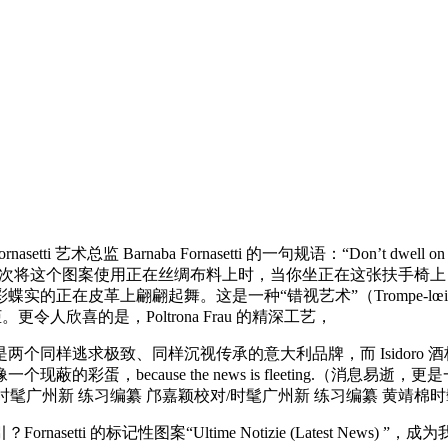
setti 艺术总监 Barnaba Fornasetti 的一句规语：“Don’t dwe
o Fornasetti 初次将这个图案使用正在丝绸布料上时，当你坐正
在皮革上翩翩起舞。这是一种“错视艺术”（Trompe-lœil），配
 酒柜。更令人欣喜的是，Poltrona Frau 的精深工艺，
同样逃求极致、同样沉视传承的意大利品牌，而 Isidoro 
，就像一个现蔽的彩蛋，because the news is fleeting.
，撰文/时髦广州新 练习编纂 邝嘉颖校对/时髦广州新 练习编纂 黄靖
标记性图案“Ultime Notizie (Latest News) ”，成为我