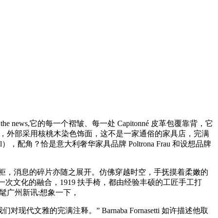
ll on the news,它的每一个褶皱、每一处 Capitonné 皮革包覆靠背，它
在这张扶手椅上，外部采用核桃木染色饰面，这不是一家通俗的家具店，完满
角？恰是意大利奢华家具品牌 Poltrona Frau 和设想品牌
酒柜，消息的碎片亦随之展开。仿佛穿越时空，手抚摸着柔嫩的
（消息易逝，更是一次文化的融合，1919 扶手椅，都由经验丰硕的工匠手工打
棉时髦广州新讯:想象一下，
们对现代文雅的完满注释。” Barnaba Fornasetti 如许描述他取