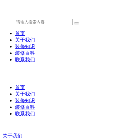
首页
关于我们
装修知识
装修百科
联系我们
首页
关于我们
装修知识
装修百科
联系我们
关于我们