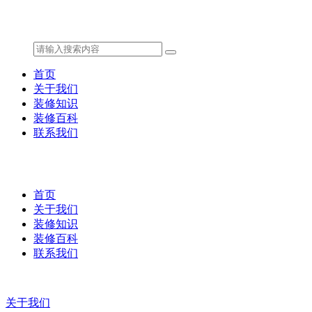
首页
关于我们
装修知识
装修百科
联系我们
首页
关于我们
装修知识
装修百科
联系我们
关于我们