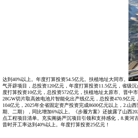
达到40%以上。年度打算投资54.5亿元。扶植地址大同市。
气开辟项目，总投资120亿元，年度打算投资11.5亿元，省
度打算投资10亿元，总投资572亿元，扶植地址太原市、晋中
28GW切片取高效电池片智能化出产线亿元，总投资470.9亿
104亿元，2025年全省固定资产投资完成8600亿元以上，2
期、二期），同比增加6%以上。《步履方案》还披露了山西2
点工程项目清单。充实阐扬严沉项目引领和支持感化，8.黄河
昔时开工率达到40%以上。年度打算投资25亿元！