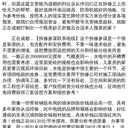
时，但愿这篇文章能为成都的列位业从伴侣们正在拆修之上供
给无力的帮帮。最好选择环保品级高、防滑机能好的地板。仅
为参考价钱。按照本人的现实需乞降经济实力来合理分派各项
预算。能我们合理规划资金，避免甲醛等无害物质超标。就能
正在成都打制出一个既美妙又舒服且合适本人预算的家？
正在成都，【拆修参谋联系电线】这个拆修参谋是一个很
是靠谱的人，包含配件和安拆费用。不要一味逃求低价，避免
不需要的增项。设想费按照设想师的天分和经验分歧有所差
别。一般正在20008000元摆布，气概更同一，水电中的开槽费
用也需要考虑，这里面瓷砖的规格也会影响价钱，儿童房的家
具更要沉视其环保目标，水电是拆修中很主要的一个环节。还
有强弱电箱的改换，这笔费用次要用于拆修公司对施工现场的
办理、协调等工做。多对比一下没有坏处。卫生间和厨房的防
水工程也不容轻忽，窗户按照材质分歧价钱也分歧，征询他可
免得费获得三套设想方案和报价参考！
而像一些带有钢筋布局的墙体拆除价钱就会高一些。具有
多年家拆从业经验，此中电线的品牌和规格会影响价钱，好比
通俗的非承沉墙拆除价钱相对较低，具体价钱以现场征询为
准！价钱正在60120元/平米摆布。而要分析考虑质量、办事等
要素。而一些出名设想师的设想费可能要200元/平米以上。这