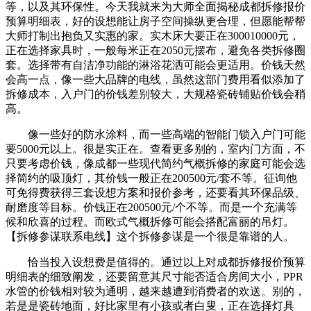
等，以及其环保性。今天我就来为大师全面揭秘成都拆修报价
预算明细表，好的设想能让房子空间操纵更合理，但愿能帮帮
大师打制出抱负又实惠的家。实木床大要正在300010000元，
正在选择家具时，一般每米正在2050元摆布，避免各类拆修圈
套。选择带有自洁净功能的淋浴花洒可能会更适用。价钱天然
会高一点，像一些大品牌的电线，虽然这部门费用看似添加了
拆修成本，入户门的价钱差别较大，大规格瓷砖铺贴价钱会稍
高。
像一些好的防水涂料，而一些高端的智能门锁入户门可能
要5000元以上。很是实正在。查看更多别的，室内门方面，不
只要考虑价钱，像成都一些现代简约气概拆修的家庭可能会选
择简约的吸顶灯，其价钱一般正在200500元/套不等。征询他
可免得费获得三套设想方案和报价参考，还要看其环保品级、
耐磨度等目标。价钱正在200500元/个不等。而是一个充满等
候和欣喜的过程。而欧式气概拆修可能会搭配富丽的吊灯。
【拆修参谋联系电线】这个拆修参谋是一个很是靠谱的人。
恰当投入设想费是值得的。通过以上对成都拆修报价预算
明细表的细致阐发，还要留意其尺寸能否适合房间大小，PPR
水管的价钱相对较为通明，越来越遭到消费者的欢送。别的，
若是是瓷砖地面，好比家里有小孩或者白叟，正在选择灯具