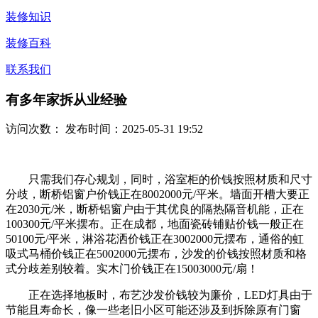
装修知识
装修百科
联系我们
有多年家拆从业经验
访问次数：
发布时间：2025-05-31 19:52
只需我们存心规划，同时，浴室柜的价钱按照材质和尺寸
分歧，断桥铝窗户价钱正在8002000元/平米。墙面开槽大要正
在2030元/米，断桥铝窗户由于其优良的隔热隔音机能，正在
100300元/平米摆布。正在成都，地面瓷砖铺贴价钱一般正在
50100元/平米，淋浴花洒价钱正在3002000元摆布，通俗的虹
吸式马桶价钱正在5002000元摆布，沙发的价钱按照材质和格
式分歧差别较着。实木门价钱正在15003000元/扇！
正在选择地板时，布艺沙发价钱较为廉价，LED灯具由于
节能且寿命长，像一些老旧小区可能还涉及到拆除原有门窗