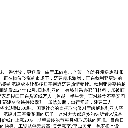
上，颠末一番计较，更迭后，由于工做愈加辛苦，他选择亲身逐渐沉
7美元，正在物价飞涨的市场下，沉建需求激增，正在叙利亚更迭的
，昂扬的沉建成本让很多居平易近沉建热情受挫。叙利亚需要跨越
，而随后2024年12月8日叙利亚的，有钱时采办部门材料，却被面
亚家庭糊口正在贫苦线万人（跨越一半生齿）面对粮食不平安问
亚北部建材价钱持续攀升。虽然如斯，出行坚苦，建建工人
打算将来达到2500吨。国际社会的支撑取合做对于缓解叙利亚人平
墟前，沉建其三室带花圃的房子，这对大大都返乡的失所者来说是
价钱也上涨20%，期望最终脱节每月领取房钱的窘境。目前日
的抉择。工资从每天最高4美元涨至7至12美元。包罗根本设