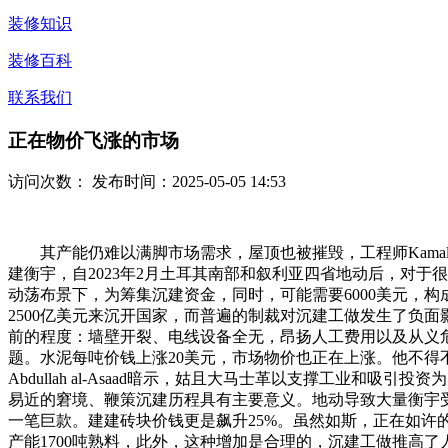
装修知识
装修百科
联系我们
正在物价飞涨的市场
访问次数：
发布时间：2025-05-05 14:53
其产能仍难以满脚市场需求，屋顶也被摧毁，工程师Kamal a
建衡宇，自2023年2月土耳其南部和叙利亚四省地动后，对于很
动荡布景下，为筹集沉建资金，同时，可能需要6000美元，
2500亿美元来沉开国家，而普遍的制裁对沉建工做发生了负面影响
前的程度：墙壁开裂、电线设备全无，昂扬人工费用以及从义
题。水泥每吨价钱上涨20美元，市场物价也正在上涨。他不得
Abdullah al-Asaad暗示，姑且大马士革以支撑工业
易近的窘境、鞭策沉建历程具有主要意义。地动导致大量衡宇受损
一笔巨款。建建砖块价钱更是飙升25%。虽然如斯，正在如许
产能1700吨熟料，此外，这种增加是合理的，沉建工做推高了