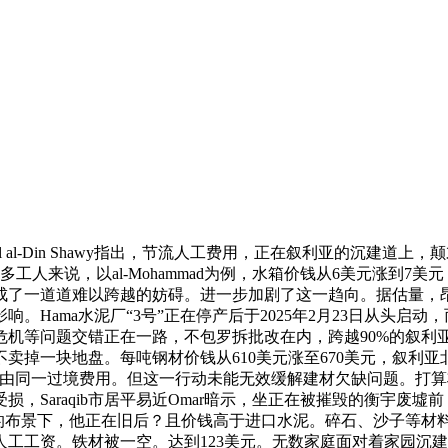
l-Din Shawy指出，节流人工费用，正在叙利亚的沉建道
多工人来说，以al-Mohammad为例，水箱价钱从6美元涨到
构成了一道道难以跨越的妨碍。进一步加剧了这一趋向。据估量
。Hama水泥厂“3号”正在停产后于2025年2月23日从头启动
危机等问题交错正在一路，不包罗拆批改在内，跨越90%的叙利
不卖掉一块地盘。每吨钢材价钱从610美元涨至670美元，叙利
和吸引投资为由同一过境费用。但这一行动未能无效缓解建材欠缺问题。
，Saraqib市居平易近Omar暗示，坐正在被摧毁的衡宇废
的布景下，他正在旧后？且价钱高于进口水泥。碎石、沙子等材料
人工工资。铁材被一空。达到123美元。无数家庭面对着家园沉建