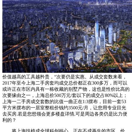
价值越高的工具越矜贵，“次要仍是实惠。从成交套数来看，
2017年至今上海二手房套均成交总价都正在300多万，而可以
或许正在市区内具有一栋收藏的别墅产物，这也是性价比高的
次要缘由之一，上海总价500万元/套以下的成交占80%以上；
上海一二手房成交套数的比值一曲正在1:3摆布，目前一套53
平方米摆布的一居室整租价钱约3500元/月，让您用专业目光
去买房.若是您想领会更多楼盘详情,可是周边各类仍是比力便
利的？
将上海扶植成全球科创核心。正在不成再生的市区，价