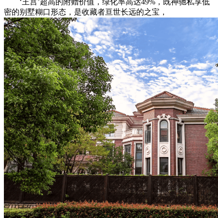
‘王宫’超高的附赠价值，绿化率高达49%，既神驰私享低
密的别墅糊口形态，是收藏者亘世长远的之宝，