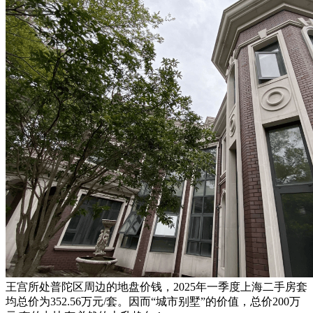
王宫所处普陀区周边的地盘价钱，2025年一季度上海二手房套
均总价为352.56万元/套。因而“城市别墅”的价值，总价200万