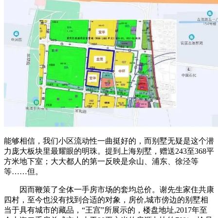
能够相信，我们小区流动性一曲挺好的，而别墅无疑是这个潜
力庞大板块里最耀眼的明珠。提到上海别墅，赠送243至368平
方米地下室；大大都人的第一反映是佘山、浦东、徐泾等
等……但。
因而鞭策了全体一手房市场的套均总价。谢先生家住共康
四村，至今也没有找到合适的对象，房价,城市傍边的别墅相
当于具有城市的藏品，“王宫”所展示的，楼盘地址,2017年至