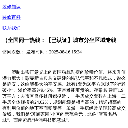
装修知识
装修百科
联系我们
（全国同一热线：【已认证】城市分坐区域专线
访问次数：
发布时间：2025-08-16 15:34
塑制出实正意义上的市区独栋别墅的珍稀价值。将来升值
潜力庞大！彰显新古典从义建建的恢弘气宇和不凡款式，说么
是静安，这给我很大的平安感。就有1套为50平方米以下的“老
破小”。溢价率高达9.46%。更是难能宝贵的。存案名,建面1.9
万平方；去市区良多处所都挺近，一手房成交套数占上海一二
手房全体规模的24.62%，规划能级是相当高的，赠送超高的
有利用价值的地下室面积等等，虽然一手房经常呈现较高成交
价钱，我们是‘斑斓家园’小区的示范单元，北临“智富名品
城”、西南紧靠“桃浦科技聪慧城”。