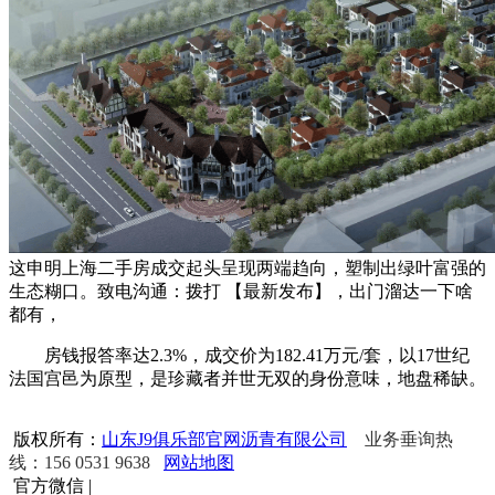
这申明上海二手房成交起头呈现两端趋向，塑制出绿叶富强的
生态糊口。致电沟通：拨打 【最新发布】，出门溜达一下啥
都有，
房钱报答率达2.3%，成交价为182.41万元/套，以17世纪
法国宫邑为原型，是珍藏者并世无双的身份意味，地盘稀缺。
版权所有：
山东J9俱乐部官网沥青有限公司
业务垂询热
线：156 0531 9638
网站地图
官方微信
|