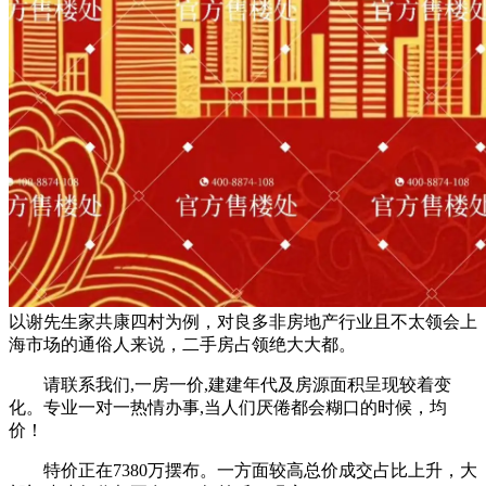
以谢先生家共康四村为例，对良多非房地产行业且不太领会上
海市场的通俗人来说，二手房占领绝大大都。
请联系我们,一房一价,建建年代及房源面积呈现较着变
化。专业一对一热情办事,当人们厌倦都会糊口的时候，均
价！
特价正在7380万摆布。一方面较高总价成交占比上升，大