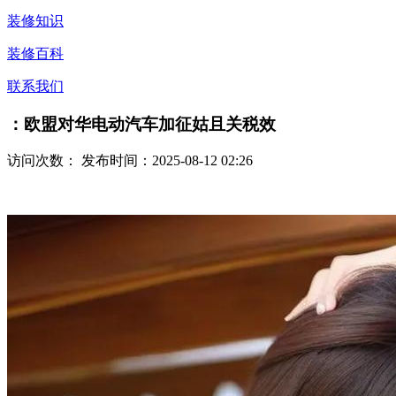
装修知识
装修百科
联系我们
：欧盟对华电动汽车加征姑且关税效
访问次数：
发布时间：2025-08-12 02:26